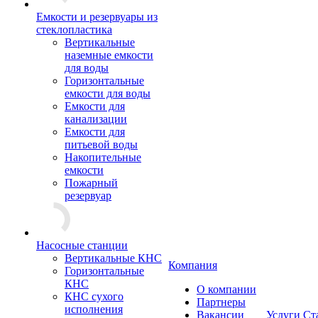
Емкости и резервуары из
стеклопластика
Вертикальные
наземные емкости
для воды
Горизонтальные
емкости для воды
Емкости для
канализации
Емкости для
питьевой воды
Накопительные
емкости
Пожарный
резервуар
Насосные станции
Вертикальные КНС
Компания
Горизонтальные
КНС
О компании
КНС сухого
Партнеры
исполнения
Вакансии
Услуги
Ст