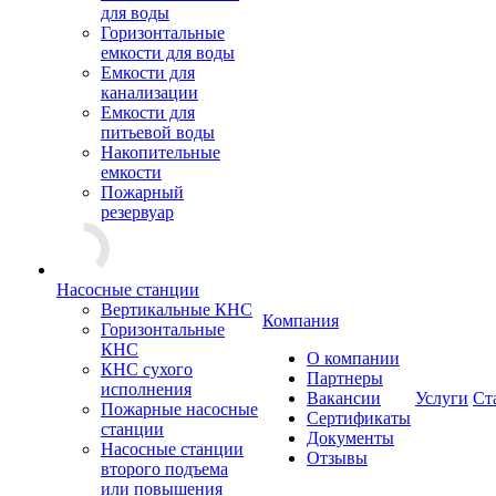
для воды
Горизонтальные
емкости для воды
Емкости для
канализации
Емкости для
питьевой воды
Накопительные
емкости
Пожарный
резервуар
Насосные станции
Вертикальные КНС
Компания
Горизонтальные
КНС
О компании
КНС сухого
Партнеры
исполнения
Вакансии
Услуги
Ст
Пожарные насосные
Сертификаты
станции
Документы
Насосные cтанции
Отзывы
второго подъема
или повышения