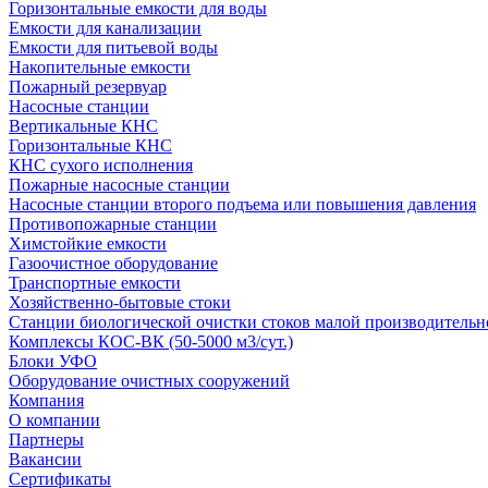
Горизонтальные емкости для воды
Емкости для канализации
Емкости для питьевой воды
Накопительные емкости
Пожарный резервуар
Насосные станции
Вертикальные КНС
Горизонтальные КНС
КНС сухого исполнения
Пожарные насосные станции
Насосные cтанции второго подъема или повышения давления
Противопожарные станции
Химстойкие емкости
Газоочистное оборудование
Транспортные емкости
Хозяйственно-бытовые стоки
Станции биологической очистки стоков малой производительно
Комплексы КОС-ВК (50-5000 м3/сут.)
Блоки УФО
Оборудование очистных сооружений
Компания
О компании
Партнеры
Вакансии
Сертификаты