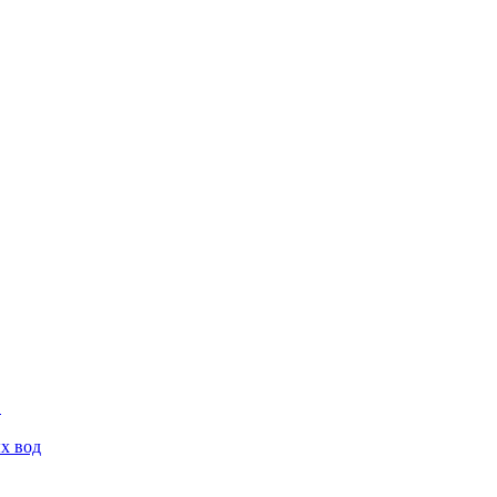
х вод