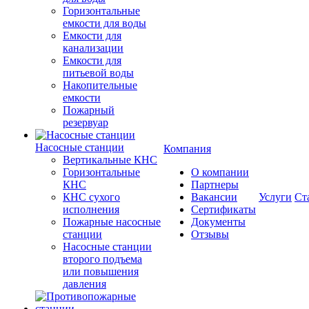
Горизонтальные
емкости для воды
Емкости для
канализации
Емкости для
питьевой воды
Накопительные
емкости
Пожарный
резервуар
Насосные станции
Компания
Вертикальные КНС
Горизонтальные
О компании
КНС
Партнеры
КНС сухого
Вакансии
Услуги
Ст
исполнения
Сертификаты
Пожарные насосные
Документы
станции
Отзывы
Насосные cтанции
второго подъема
или повышения
давления