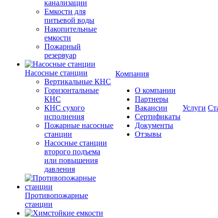
канализации
Емкости для
питьевой воды
Накопительные
емкости
Пожарный
резервуар
Насосные станции
Компания
Вертикальные КНС
Горизонтальные
О компании
КНС
Партнеры
КНС сухого
Вакансии
Услуги
Ст
исполнения
Сертификаты
Пожарные насосные
Документы
станции
Отзывы
Насосные cтанции
второго подъема
или повышения
давления
Противопожарные
станции