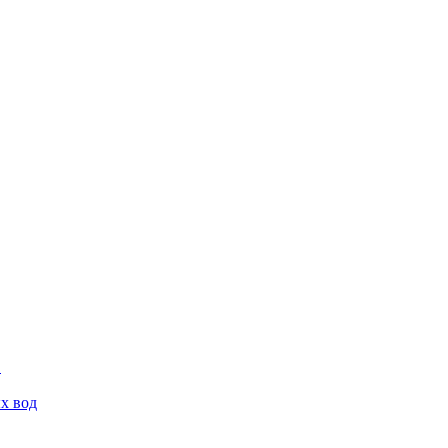
х вод